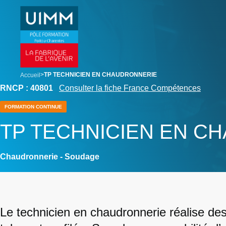
Aller
Panneau de gestion des cookies
au
contenu
principal
breadcrumb
TP TECHNICIEN EN CHAUDRONNERIE
Accueil
RNCP : 40801
Consulter la fiche France Compétences
FORMATION CONTINUE
TP TECHNICIEN EN C
Chaudronnerie - Soudage
Le technicien en chaudronnerie réalise des