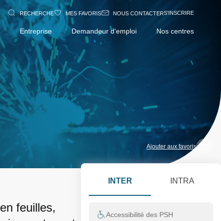
S'INSCRIRE
RECHERCHE
MES FAVORIS
NOUS CONTACTER
Entreprise
Demandeur d'emploi
Nos centres
Ajouter aux favoris
INTER
INTRA
n feuilles,
Accessibilité des PSH